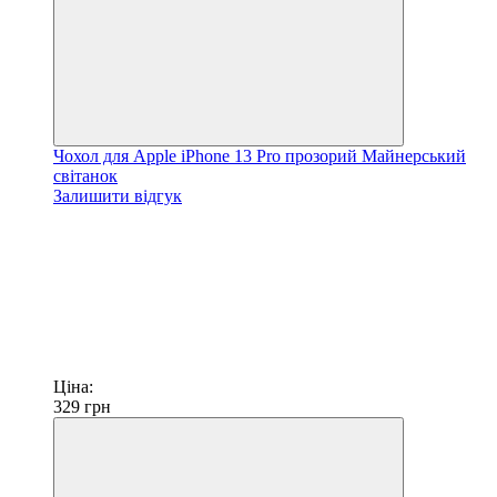
Чохол для Apple iPhone 13 Pro прозорий Майнерський
світанок
Залишити відгук
Ціна:
329
грн