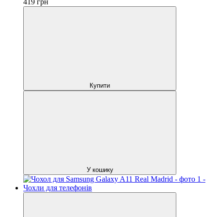
419
грн
Купити
У кошику