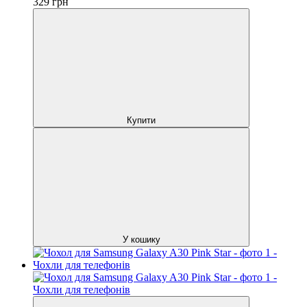
329
грн
Купити
У кошику