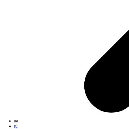
ua
ru