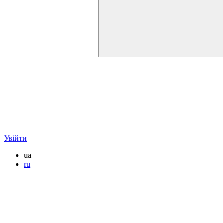
Увійти
ua
ru