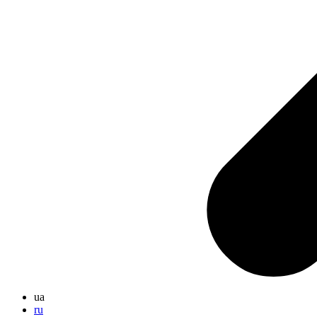
ua
ru