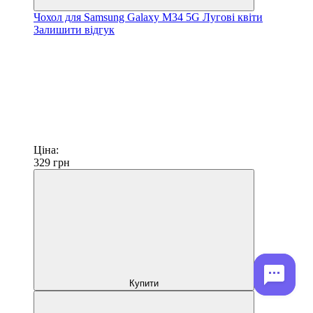
Чохол для Samsung Galaxy M34 5G Лугові квіти
Залишити відгук
Ціна:
329
грн
Купити