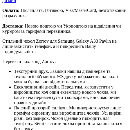
дизайн
Оплата:
Післяплата, Готівкою, Visa/MasterCard, Безготівковий
розрахунок.
Доставка:
Новою поштою чи Укрпоштою на відділення чи
кур'єром за тарифами перевізника.
Стильний чохол Zorrov для Samsung Galaxy A33 Pavlin не
лише захистить телефон, а й підкреслить Вашу
індивідуальність.
Переваги чохла від Zorrov:
Текстурний друк. Завдяки нашим дизайнерам та
технології об'ємного УФ-друку зображення на чохлі
можна буквально відчути пальцями.
Ексклюзивний дизайн. Перед тим, як запустити у
виробництво хоч один екземпляр нового чохла, ми
багато експериментуємо з кольорами, вносимо безліч
правок у дизайн.
Якісний прозорий силікон. Ми використовуємо лише
преміум сировину для виробництва чохлів. Усі вирізи
рівні, без задирок. Чохол ідеально підходить для
телефону. Бічні частини чохла прозорі та залишаються
без друку.