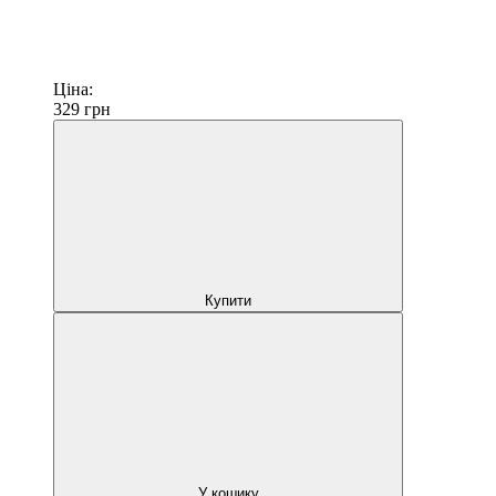
Ціна:
329
грн
Купити
У кошику