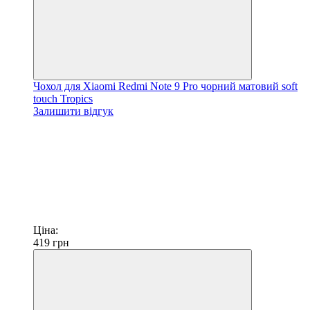
Чохол для Xiaomi Redmi Note 9 Pro чорний матовий soft
touch Tropics
Залишити відгук
Ціна:
419
грн