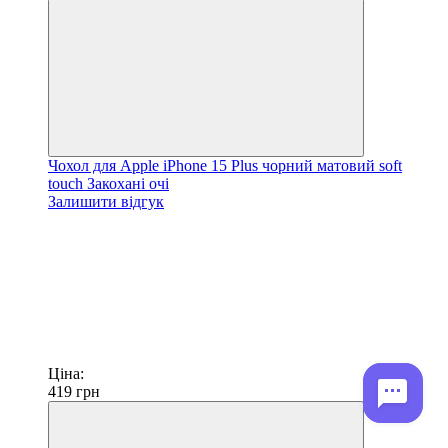
Чохол для Apple iPhone 15 Plus чорний матовий soft
touch Закохані очі
Залишити відгук
Ціна:
419
грн