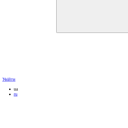
Увійти
ua
ru