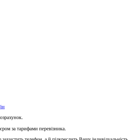
йн
розрахунок.
ром за тарифами перевізника.
захистить телефон, а й підкреслить Вашу індивідуальність.