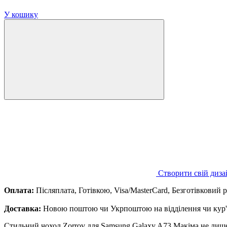
У кошику
Створити свій диза
Оплата:
Післяплата, Готівкою, Visa/MasterCard, Безготівковий 
Доставка:
Новою поштою чи Укрпоштою на відділення чи кур'є
Стильний чохол Zorrov для Samsung Galaxy A73 Макіма не лише 