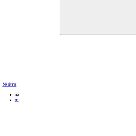
Увійти
ua
ru