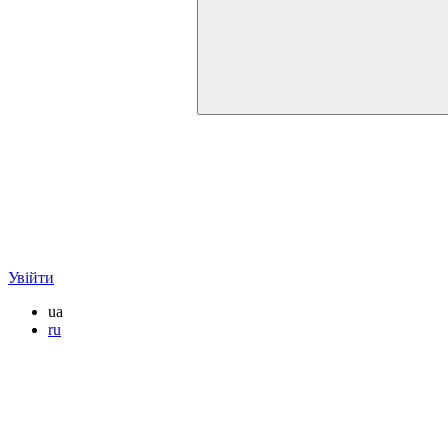
Увійти
ua
ru