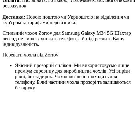
Оплата:
Післяплата, Готівкою, Visa/MasterCard, Безготівковий
розрахунок.
Доставка:
Новою поштою чи Укрпоштою на відділення чи
кур'єром за тарифами перевізника.
Стильний чохол Zorrov для Samsung Galaxy M34 5G Шахтар
легенд не лише захистить телефон, а й підкреслить Вашу
індивідуальність.
Переваги чохла від Zorrov:
Якісний прозорий силікон. Ми використовуємо лише
преміум сировину для виробництва чохлів. Усі вирізи
рівні, без задирок. Чохол ідеально підходить для
телефону. Бічні частини чохла прозорі та залишаються
без друку.