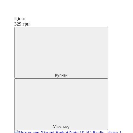
Ціна:
329
грн
Купити
У кошику