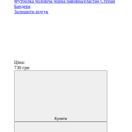
Футболка чоловіча чорна бавовна/еластан Степан
Бандера
Залишити відгук
Ціна:
730
грн
Купити