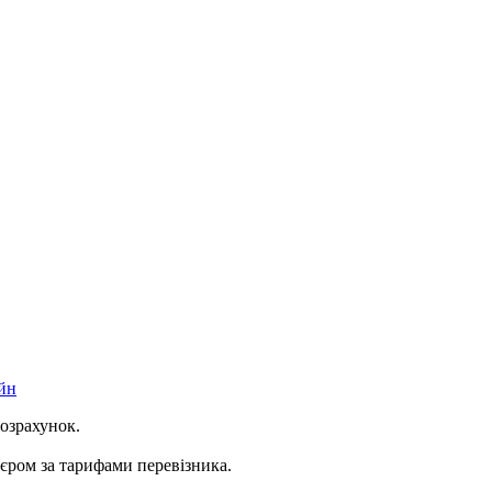
йн
розрахунок.
ром за тарифами перевізника.