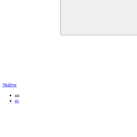
Увійти
ua
ru