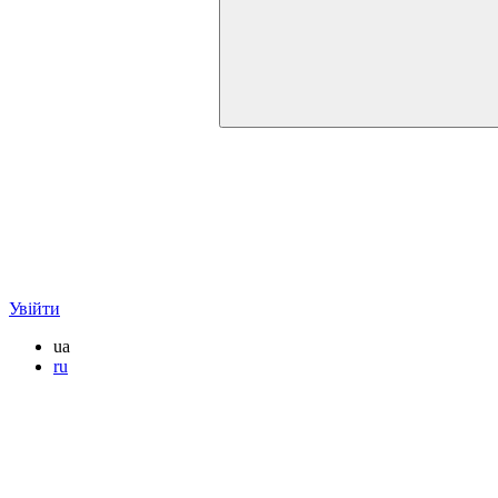
Увійти
ua
ru