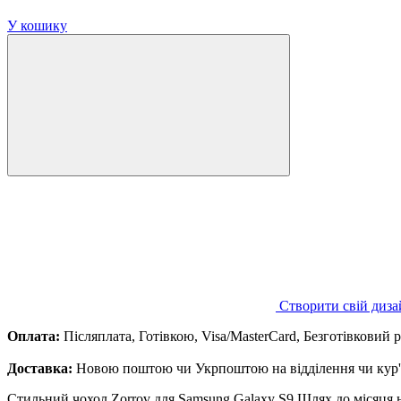
У кошику
Створити свій диза
Оплата:
Післяплата, Готівкою, Visa/MasterCard, Безготівковий 
Доставка:
Новою поштою чи Укрпоштою на відділення чи кур'є
Стильний чохол Zorrov для Samsung Galaxy S9 Шлях до місяця н