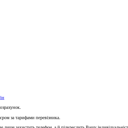
йн
розрахунок.
ром за тарифами перевізника.
е лише захистить телефон, а й підкреслить Вашу індивідуальніст