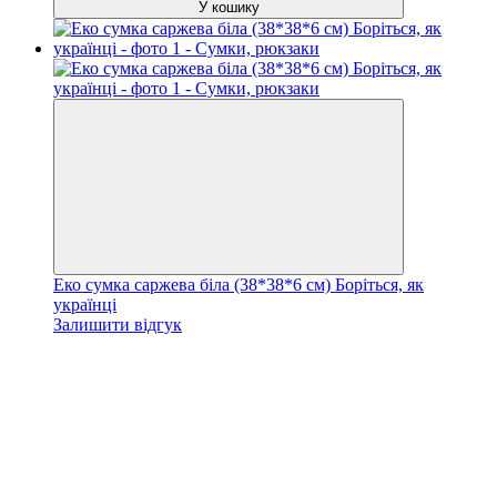
У кошику
Еко сумка саржева біла (38*38*6 см) Боріться, як
українці
Залишити відгук