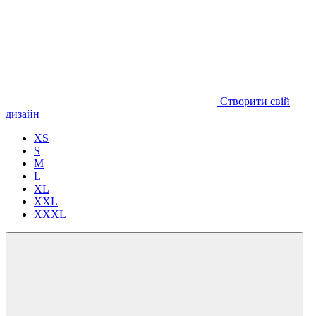
Створити свій
дизайн
XS
S
M
L
XL
XXL
XXXL