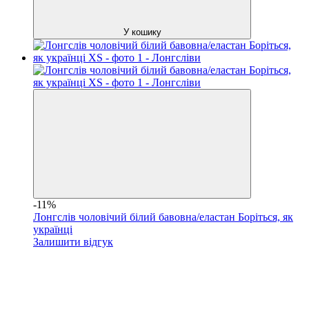
У кошику
-11%
Лонгслів чоловічий білий бавовна/еластан Боріться, як
українці
Залишити відгук