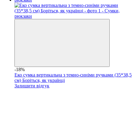
-18%
Еко сумка вертикальна з темно-синіми ручками (35*38,5
см) Боріться, як українці
Залишити відгук