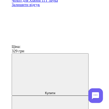
Чохол для Xiaomi 11T Зayka
Залишити відгук
Ціна:
329
грн
Купити