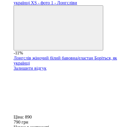
-11%
Лонгслів жіночий білий бавовна/еластан Боріться, як
українці
Залишити відгук
Ціна:
890
790
грн