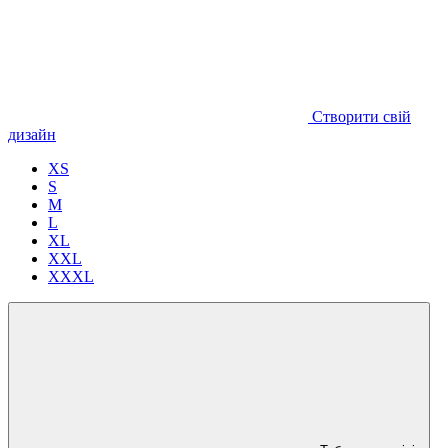
Створити свій
дизайн
XS
S
M
L
XL
XXL
XXXL