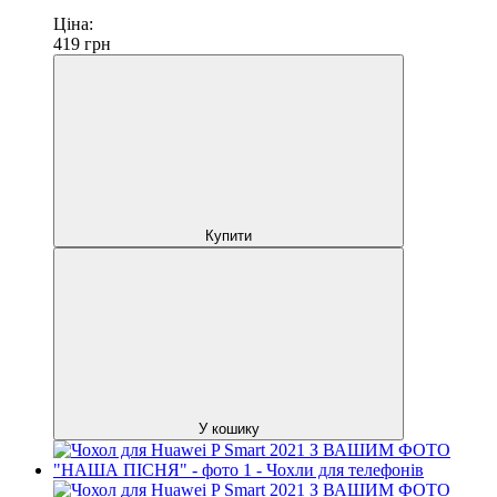
Ціна:
419
грн
Купити
У кошику