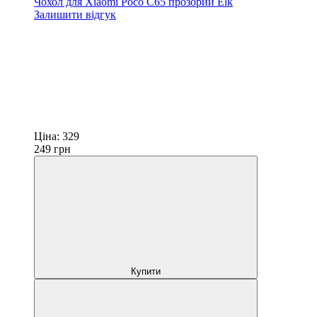
Чохол для Xiaomi Poco C65 прозорий Elk
Залишити відгук
Ціна:
329
249
грн
Купити