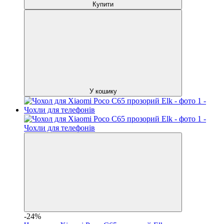
Купити
У кошику
-24%