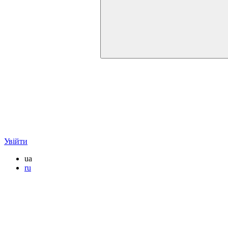
Увійти
ua
ru