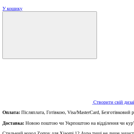
У кошику
Створити свій диза
Оплата:
Післяплата, Готівкою, Visa/MasterCard, Безготівковий 
Доставка:
Новою поштою чи Укрпоштою на відділення чи кур'є
Стильний чохол Zorrov для Xiaomi 12 Аура тиші не лише захист