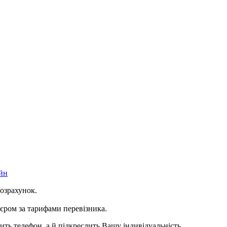
йн
розрахунок.
ром за тарифами перевізника.
ить телефон, а й підкреслить Вашу індивідуальність.