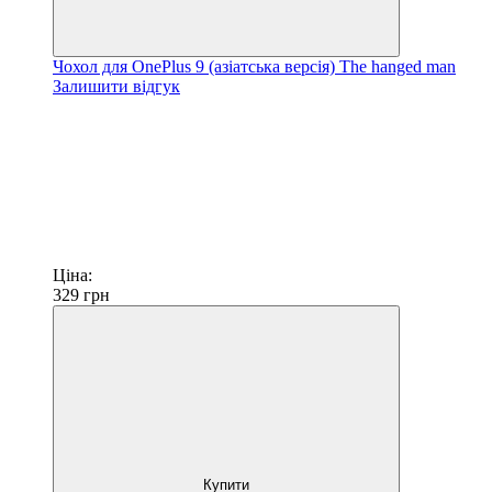
Чохол для OnePlus 9 (азіатська версія) The hanged man
Залишити відгук
Ціна:
329
грн
Купити