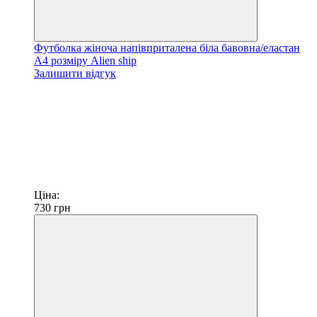
Футболка жіноча напівприталена біла бавовна/еластан
А4 розміру Alien ship
Залишити відгук
Ціна:
730
грн