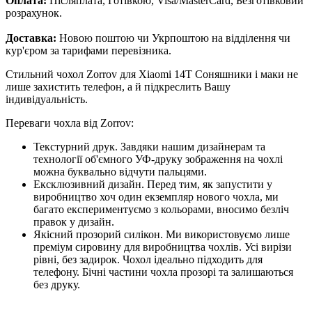
Оплата:
Післяплата, Готівкою, Visa/MasterCard, Безготівковий
розрахунок.
Доставка:
Новою поштою чи Укрпоштою на відділення чи
кур'єром за тарифами перевізника.
Стильний чохол Zorrov для Xiaomi 14T Соняшники і маки не
лише захистить телефон, а й підкреслить Вашу
індивідуальність.
Переваги чохла від Zorrov:
Текстурний друк. Завдяки нашим дизайнерам та
технології об'ємного УФ-друку зображення на чохлі
можна буквально відчути пальцями.
Ексклюзивний дизайн. Перед тим, як запустити у
виробництво хоч один екземпляр нового чохла, ми
багато експериментуємо з кольорами, вносимо безліч
правок у дизайн.
Якісний прозорий силікон. Ми використовуємо лише
преміум сировину для виробництва чохлів. Усі вирізи
рівні, без задирок. Чохол ідеально підходить для
телефону. Бічні частини чохла прозорі та залишаються
без друку.