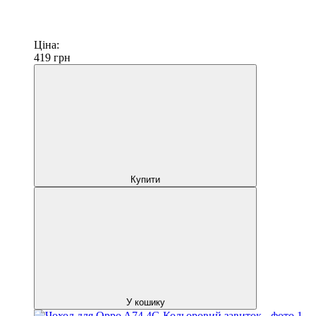
Ціна:
419
грн
Купити
У кошику