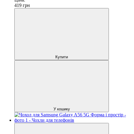
419
грн
Купити
У кошику