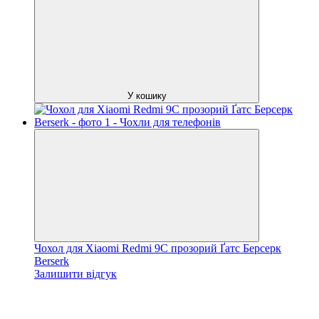
У кошику
Чохол для Xiaomi Redmi 9C прозорий Ґатс Берсерк
Berserk
Залишити відгук