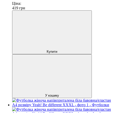
Ціна:
419
грн
Купити
У кошику