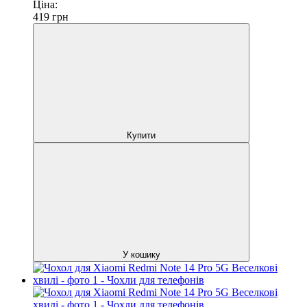
Ціна:
419
грн
Купити
У кошику