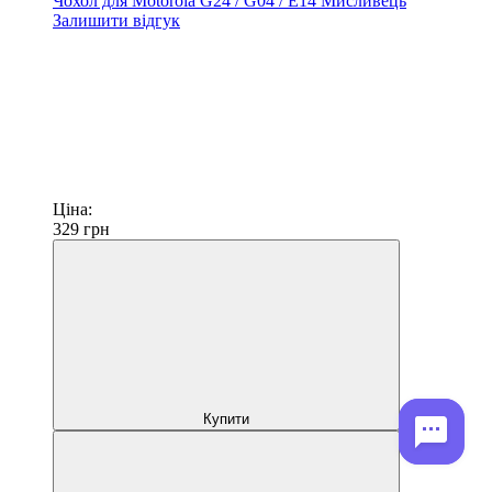
Чохол для Motorola G24 / G04 / E14 Мисливець
Залишити відгук
Ціна:
329
грн
Купити