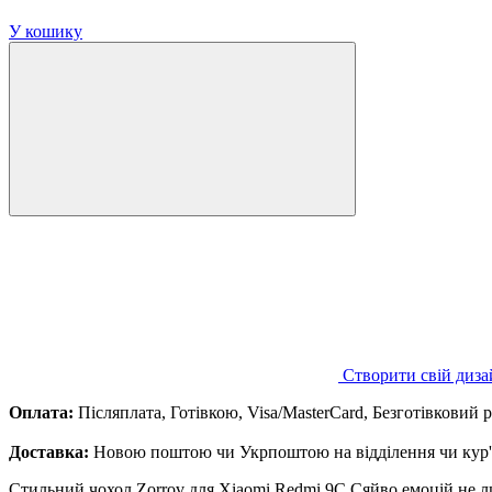
У кошику
Створити свій диза
Оплата:
Післяплата, Готівкою, Visa/MasterCard, Безготівковий 
Доставка:
Новою поштою чи Укрпоштою на відділення чи кур'є
Стильний чохол Zorrov для Xiaomi Redmi 9C Сяйво емоцій не ли