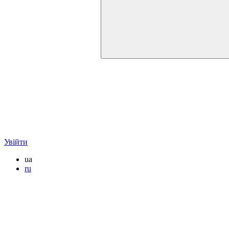
Увійти
ua
ru