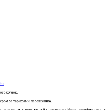
йн
розрахунок.
ром за тарифами перевізника.
ше захистить телефон, а й підкреслить Вашу індивідуальність.