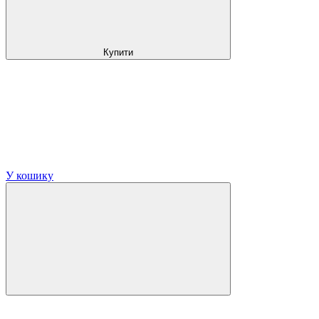
Купити
У кошику