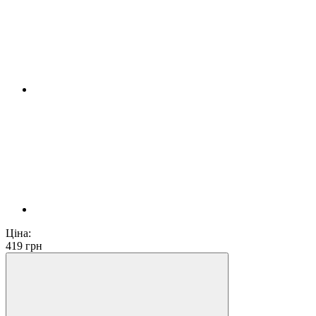
Ціна:
419
грн