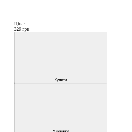
Ціна:
329
грн
Купити
У кошику