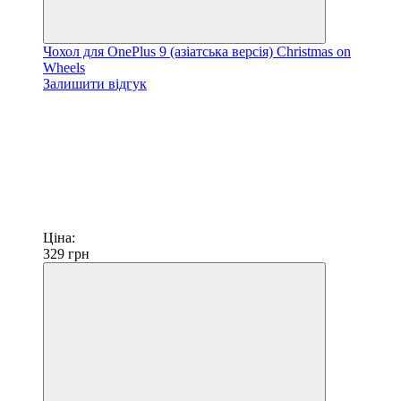
Чохол для OnePlus 9 (азіатська версія) Christmas on
Wheels
Залишити відгук
Ціна:
329
грн