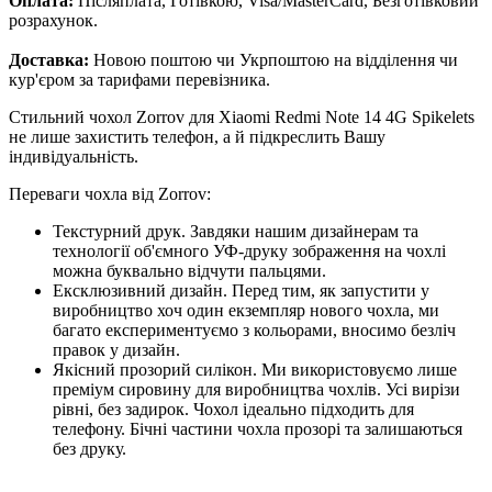
Оплата:
Післяплата, Готівкою, Visa/MasterCard, Безготівковий
розрахунок.
Доставка:
Новою поштою чи Укрпоштою на відділення чи
кур'єром за тарифами перевізника.
Стильний чохол Zorrov для Xiaomi Redmi Note 14 4G Spikelets
не лише захистить телефон, а й підкреслить Вашу
індивідуальність.
Переваги чохла від Zorrov:
Текстурний друк. Завдяки нашим дизайнерам та
технології об'ємного УФ-друку зображення на чохлі
можна буквально відчути пальцями.
Ексклюзивний дизайн. Перед тим, як запустити у
виробництво хоч один екземпляр нового чохла, ми
багато експериментуємо з кольорами, вносимо безліч
правок у дизайн.
Якісний прозорий силікон. Ми використовуємо лише
преміум сировину для виробництва чохлів. Усі вирізи
рівні, без задирок. Чохол ідеально підходить для
телефону. Бічні частини чохла прозорі та залишаються
без друку.