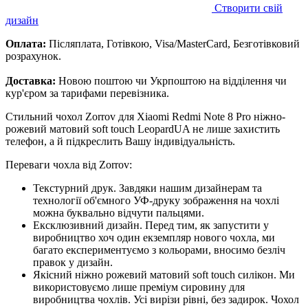
Створити свій
дизайн
Оплата:
Післяплата, Готівкою, Visa/MasterCard, Безготівковий
розрахунок.
Доставка:
Новою поштою чи Укрпоштою на відділення чи
кур'єром за тарифами перевізника.
Стильний чохол Zorrov для Xiaomi Redmi Note 8 Pro ніжно-
рожевий матовий soft touch LeopardUA не лише захистить
телефон, а й підкреслить Вашу індивідуальність.
Переваги чохла від Zorrov:
Текстурний друк. Завдяки нашим дизайнерам та
технології об'ємного УФ-друку зображення на чохлі
можна буквально відчути пальцями.
Ексклюзивний дизайн. Перед тим, як запустити у
виробництво хоч один екземпляр нового чохла, ми
багато експериментуємо з кольорами, вносимо безліч
правок у дизайн.
Якісний ніжно рожевий матовий soft touch силікон. Ми
використовуємо лише преміум сировину для
виробництва чохлів. Усі вирізи рівні, без задирок. Чохол