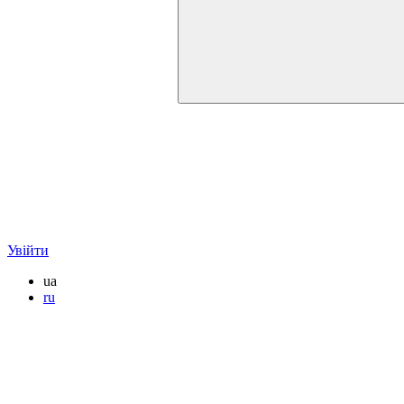
Увійти
ua
ru