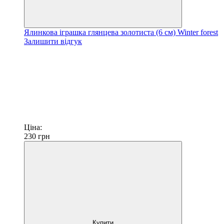
Ялинкова іграшка глянцева золотиста (6 см) Winter forest
Залишити відгук
Ціна:
230
грн
Купити