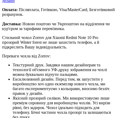
дизайн
Оплата:
Післяплата, Готівкою, Visa/MasterCard, Безготівковий
розрахунок.
Доставка:
Новою поштою чи Укрпоштою на відділення чи
кур'єром за тарифами перевізника.
Стильний чохол Zorrov для Xiaomi Redmi Note 10 Pro
прозорий Winter forest не лише захистить телефон, а й
підкреслить Вашу індивідуальність.
Переваги чохла від Zorrov:
Текстурний друк. Завдяки нашим дизайнерам та
технології об'ємного УФ-друку зображення на чохлі
можна буквально відчути пальцями.
Ексклюзивний дизайн. Перед тим, як запустити у
виробництво хоч один екземпляр нового чохла, ми
багато експериментуємо з кольорами, вносимо безліч
правок у дизайн.
Якісний прозорий силікон. Ми використовуємо лише
преміум сировину для виробництва чохлів. Усі вирізи
рівні, без задирок. Чохол ідеально підходить для
телефону. Бічні частини чохла прозорі та залишаються
без друку.