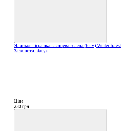
Ялинкова іграшка глянцева зелена (6 см) Winter forest
Залишити відгук
Ціна:
230
грн