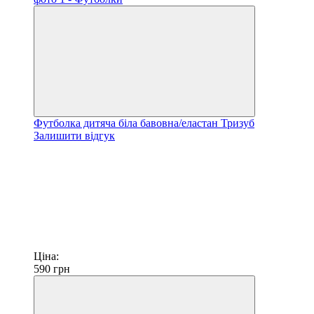
Футболка дитяча біла бавовна/еластан Тризуб
Залишити відгук
Ціна:
590
грн